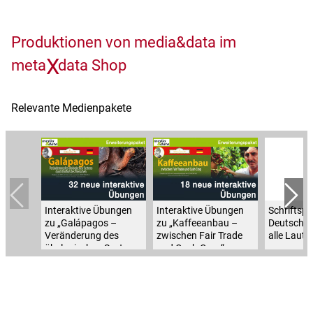
Politische Bildung
Polnisch
Produktionen von media&data im
Portugiesisch
Praxisorientierte Fächer
X
meta
data Shop
Psychologie
Religion
Relevante Medienpakete
Retten, Helfen, Schützen
Russisch
Sexualerziehung
Sorbisch
Spanisch
Spiel- und Dokumentarfilm
Sport
Interaktive Übungen
Interaktive Übungen
Schriftsp
zu „Galápagos –
zu „Kaffeeanbau –
Deutsch 1
Sucht und Prävention
Veränderung des
zwischen Fair Trade
alle Laute
Tschechisch
ökologischen Systems
und Cash Crop“
Türkisch
durch Eingriff des
Menschen“
Umweltgefährdung, Umweltschutz
Verkehrserziehung
Weiterbildung