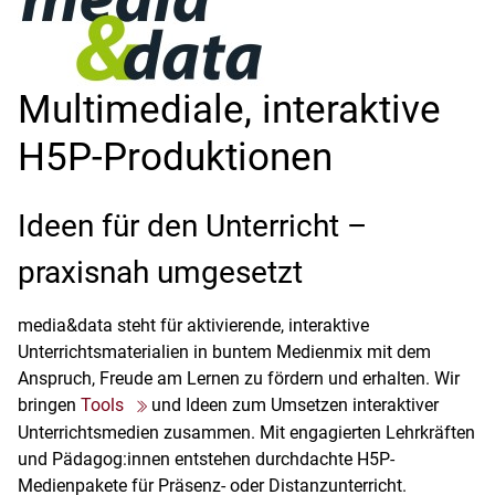
Geographie
Geschichte
Gesundheit
Griechisch
Multimediale, interaktive
Grundschule
Heimatraum, Region
H5P-Produktionen
Informationstechnische Bildung
Interkulturelle Bildung
Ideen für den Unterricht –
Italienisch
Japanisch
praxisnah umgesetzt
Kinder- und Jugendbildung
Latein
Mathematik
media&data steht für aktivierende, interaktive
Medienpädagogik
Unterrichtsmaterialien in buntem Medienmix mit dem
Musik
Anspruch, Freude am Lernen zu fördern und erhalten. Wir
Niederländisch
bringen
Tools
und Ideen zum Umsetzen interaktiver
Pädagogik
Unterrichtsmedien zusammen. Mit engagierten Lehrkräften
Philosophie
und Pädagog:innen entstehen durchdachte H5P-
Physik
Medienpakete für Präsenz- oder Distanzunterricht.