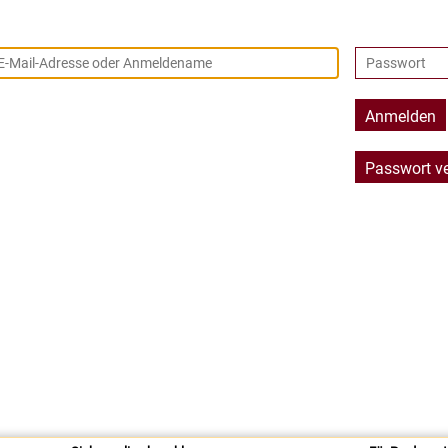
Pädagogik
Philo
Politische Bildung
Polni
Praxisorientierte Fächer
Psych
Retten, Helfen, Schützen
Russi
Anmelden
Sorbisch
Spani
Sport
Sucht
Passwort v
Türkisch
Umwel
Weiterbildung
Wirts