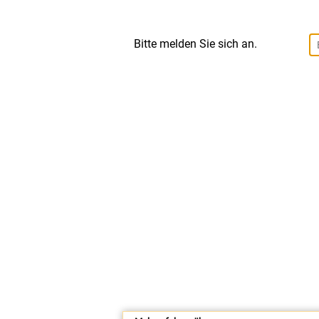
Niederländisch
Physik
Bitte melden Sie sich an.
Portugiesisch
Religion
Sexualerziehung
Spiel- und Dokumentarfilm
Tschechisch
Verkehrserziehung