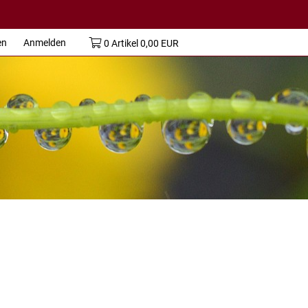
en
Anmelden
0
Artikel
0,00 EUR
umeierTV
nde Kunst
sisch
sch
it
dheit
traum, Region
nisch
n