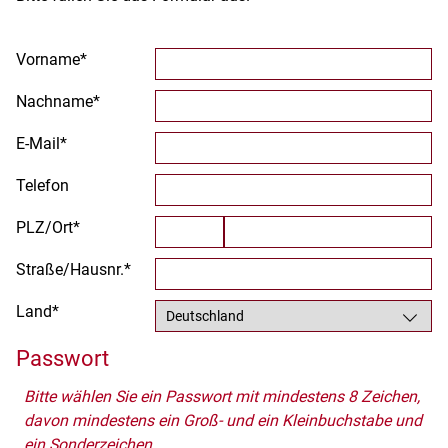
Geographie
Geschichte
Gesundheit
Vorname*
Griechisch
Nachname*
Grundschule
Heimatraum, Region
E-Mail*
Informationstechnische Bildung
Interkulturelle Bildung
Telefon
Italienisch
Japanisch
PLZ/Ort*
Kinder- und Jugendbildung
Straße/Hausnr.*
Latein
Mathematik
Land*
Medienpädagogik
Musik
Passwort
Niederländisch
Pädagogik
Bitte wählen Sie ein Passwort mit mindestens 8 Zeichen,
Philosophie
davon mindestens ein Groß- und ein Kleinbuchstabe und
Physik
ein Sonderzeichen.