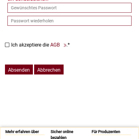
Politische Bildung
Polnisch
Portugiesisch
Praxisorientierte Fächer
Psychologie
Religion
Ich akzeptiere die
AGB
.*
Retten, Helfen, Schützen
Russisch
Sexualerziehung
Absenden
Abbrechen
Sorbisch
Spanisch
Spiel- und Dokumentarfilm
Sport
Sucht und Prävention
Tschechisch
Türkisch
Umweltgefährdung, Umweltschutz
Verkehrserziehung
Mehr erfahren über
Sicher online
Für Produzenten
bezahlen
Weiterbildung